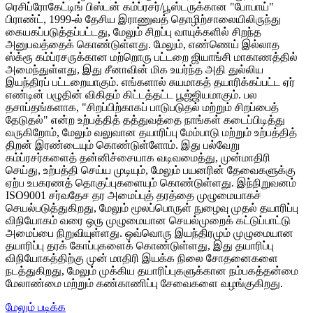
ரெசிப்ரோகேட்டிங் பிஸ்டன் கம்ப்ரசர்/பூஸ்டருக்கான "போபாய்"
பிராண்ட், 1999-ல் தேசிய இராணுவத் தொழிற்சாலையிலிருந்து
கையகப்படுத்தப்பட்டது, மேலும் சிறப்பு வாயுக்களில் சிறந்த
அனுபவத்தைக் கொண்டுள்ளது. மேலும், எண்ணெய் இல்லாத
ஸ்க்ரூ கம்ப்ரசருக்கான மற்றொரு பட்டறை ஜியாங்சி மாகாணத்தில்
அமைந்துள்ளது, இது சீனாவின் மிக உயர்ந்த அதி துல்லிய
இயந்திரப் பட்டறையாகும். எங்களால் சுயமாகத் தயாரிக்கப்பட்ட ஏர்
எண்டின் பழுதின் விகிதம் கிட்டத்தட்ட பூஜ்ஜியமாகும். பல
தசாப்தங்களாக, "சிறப்பிற்காகப் பாடுபடுதல் மற்றும் சிறப்பைத்
தேடுதல்" என்ற உற்பத்தித் தத்துவத்தை நாங்கள் கடைப்பிடித்து
வருகிறோம், மேலும் வலுவான தயாரிப்பு மேம்பாடு மற்றும் உற்பத்தித்
திறன் இரண்டையும் கொண்டுள்ளோம். இது பல்வேறு
கம்ப்ரசர்களைத் தன்னிச்சையாக வடிவமைத்து, முன்மாதிரி
செய்து, உற்பத்தி செய்ய முடியும், மேலும் பயனரின் தேவைகளுக்கு
ஏற்ப உபகரணத் தொகுப்புகளையும் கொண்டுள்ளது. இந்நிறுவனம்
ISO9001 சர்வதேச தர அமைப்புத் தரத்தை முழுமையாகச்
செயல்படுத்துகிறது, மேலும் மூலப்பொருள் நுழைவு முதல் தயாரிப்பு
விநியோகம் வரை ஒரு முழுமையான செயல்முறைக் கட்டுப்பாட்டு
அமைப்பை நிறுவியுள்ளது. ஒவ்வொரு இயந்திரமும் முழுமையான
தயாரிப்பு தரக் கோப்புகளைக் கொண்டுள்ளது, இது தயாரிப்பு
விநியோகத்திற்கு முன் மாதிரி இயக்க நிலை சோதனைகளை
நடத்துகிறது, மேலும் முக்கிய தயாரிப்புகளுக்கான நம்பகத்தன்மை
மேலாண்மை மற்றும் கண்காணிப்பு சேவைகளை வழங்குகிறது.
மேலும் படிக்க