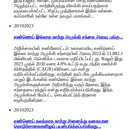
இருப்பினும், உள்ளே, முக்கியமான மசகு எண்ணெயை
அழுத்தப்பட்ட காற்றிலிருந்து விலக்கி வைப்பதற்காக
வடிவமைக்கப்பட்ட சிறப்பு முத்திரைகள் இதில் உள்ளன.
கம்ப்ரசரின் உள்ளே உள்ள நகரும் பாகங்கள்...
20/10
2023
எண்ணெய் இல்லாத காற்று அமுக்கி சந்தை அளவு, பங்கு...
அறிக்கையின் கண்ணோட்டம்: உலகளாவிய எண்ணெய்
இல்லா காற்று அமுக்கி சந்தையின் அளவு 2022-ல் 11,882.1
மில்லியன் அமெரிக்க டாலராக மதிப்பிடப்பட்டது. மேலும் இது
2023 முதல் 2030 வரை 4.8% கூட்டு வருடாந்திர வளர்ச்சி
விகிதத்தில் (CAGR) விரிவடையும் என்று
எதிர்பார்க்கப்படுகிறது. காற்றின் தரம் மிக முக்கியமானதாக
மாறும் இடங்களில் எண்ணெய் இல்லா காற்று
அமுக்கிகளுக்கான அதிகரித்து வரும் தேவை, இந்த
சந்தையை உந்தும் என்று எதிர்பார்க்கப்படுகிறது. இந்த
அமுக்கிகள் மேம்பட்ட செயல்பாட்டுத் திறனை
வழங்குகின்றன...
20/10
2023
எண்ணெய் கலக்காத காற்று அனைத்து வகையான
தொழிற்சாலைகளிலும் பயன்படுத்தப்படுகிறது...