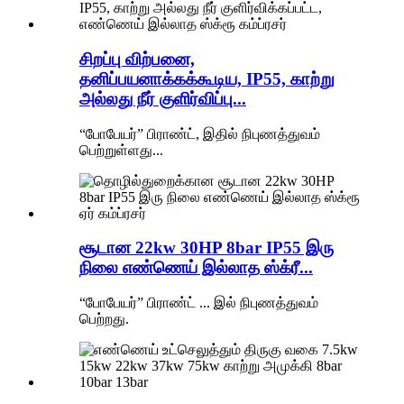
சிறப்பு விற்பனை,
தனிப்பயனாக்கக்கூடிய, IP55, காற்று
அல்லது நீர் குளிர்விப்பு...
“போபேயர்” பிராண்ட், இதில் நிபுணத்துவம்
பெற்றுள்ளது...
சூடான 22kw 30HP 8bar IP55 இரு
நிலை எண்ணெய் இல்லாத ஸ்க்ரீ...
“போபேயர்” பிராண்ட் ... இல் நிபுணத்துவம்
பெற்றது.