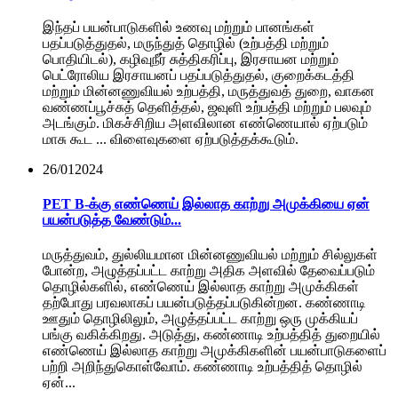
இந்தப் பயன்பாடுகளில் உணவு மற்றும் பானங்கள்
பதப்படுத்துதல், மருந்துத் தொழில் (உற்பத்தி மற்றும்
பொதியிடல்), கழிவுநீர் சுத்திகரிப்பு, இரசாயன மற்றும்
பெட்ரோலிய இரசாயனப் பதப்படுத்துதல், குறைக்கடத்தி
மற்றும் மின்னணுவியல் உற்பத்தி, மருத்துவத் துறை, வாகன
வண்ணப்பூச்சுத் தெளித்தல், ஜவுளி உற்பத்தி மற்றும் பலவும்
அடங்கும். மிகச்சிறிய அளவிலான எண்ணெயால் ஏற்படும்
மாசு கூட ... விளைவுகளை ஏற்படுத்தக்கூடும்.
26/01
2024
PET B-க்கு எண்ணெய் இல்லாத காற்று அமுக்கியை ஏன்
பயன்படுத்த வேண்டும்...
மருத்துவம், துல்லியமான மின்னணுவியல் மற்றும் சில்லுகள்
போன்ற, அழுத்தப்பட்ட காற்று அதிக அளவில் தேவைப்படும்
தொழில்களில், எண்ணெய் இல்லாத காற்று அமுக்கிகள்
தற்போது பரவலாகப் பயன்படுத்தப்படுகின்றன. கண்ணாடி
ஊதும் தொழிலிலும், அழுத்தப்பட்ட காற்று ஒரு முக்கியப்
பங்கு வகிக்கிறது. அடுத்து, கண்ணாடி உற்பத்தித் துறையில்
எண்ணெய் இல்லாத காற்று அமுக்கிகளின் பயன்பாடுகளைப்
பற்றி அறிந்துகொள்வோம். கண்ணாடி உற்பத்தித் தொழில்
ஏன்...