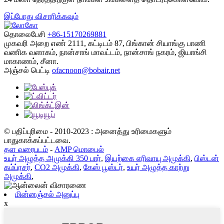
இப்போது விசாரிக்கவும்
தொலைபேசி
+86-15170269881
முகவரி
அறை எண் 2111, கட்டிடம் 87, பிங்கான் சியாங்கு பாணி
வணிக வளாகம், நான்சாங் மாவட்டம், நான்சாங் நகரம், ஜியாங்சி
மாகாணம், சீனா.
அஞ்சல் பெட்டி
ofacnoon@bobair.net
© பதிப்புரிமை - 2010-2023 : அனைத்து உரிமைகளும்
பாதுகாக்கப்பட்டவை.
தள வரைபடம்
-
AMP மொபைல்
உயர் அழுத்த அமுக்கி 350 பார்
,
இயற்கை எரிவாயு அமுக்கி
,
பிஸ்டன்
கம்ப்ரசர்
,
CO2 அமுக்கி
,
கேஸ் பூஸ்டர்
,
உயர் அழுத்த காற்று
அமுக்கி
,
மின்னஞ்சல் அனுப்பு
x