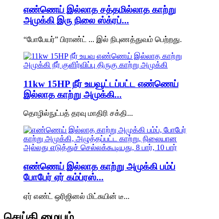
எண்ணெய் இல்லாத சத்தமில்லாத காற்று
அமுக்கி இரு நிலை ஸ்க்ரப்...
“போபேயர்” பிராண்ட் ... இல் நிபுணத்துவம் பெற்றது.
11kw 15HP நீர் உயவூட்டப்பட்ட எண்ணெய்
இல்லாத காற்று அமுக்கி...
தொழில்நுட்பத் தரவு மாதிரி சக்தி...
எண்ணெய் இல்லாத காற்று அமுக்கி பம்ப்
போபேர் ஏர் கம்ப்ரஸ்...
ஏர் எண்ட் ஒரிஜினல் மிட்சுயின் டீ...
செய்தி மையம்