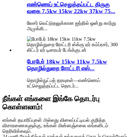
எண்ணெய் உட்செலுத்தப்பட்ட திருகு
வகை 7.5kw 15kw 22kw 37kw 75...
லேசர் வெட்டுதலுக்கான ஐந்தில் ஒன்று காற்று
அமுக்கி...
போபேர் 18kw 15kw 11kw 7.5kw
தொழில்துறை ரோட்டரி எஸ்...
தொழில்நுட்பத் தரவுகள்—எண்ணெய்
உட்செலுத்தப்பட்ட தொடர்...
நீங்கள் எங்களை இங்கே தொடர்பு
கொள்ளலாம்!
எங்கள் தயாரிப்புகள் அல்லது விலைப்பட்டியல் குறித்த
விசாரணைகளுக்கு, உங்கள் மின்னஞ்சலை எங்களிடம்
தெரிவிக்கவும்.
24 மணி நேரத்திற்குள் நாங்கள் உங்களைத் தொடர்புகொள்வோம்.