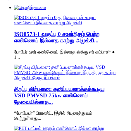
ISO8573-1 வகுப்பு 0 சான்றிதழ் பெற்ற
எண்ணெய் இல்லாத காற்று அமுக்கி...
போபேர் உலர் எண்ணெய் இல்லாத ஸ்க்ரூ ஏர் கம்ப்ரசர் ●
1...
சிறப்பு விற்பனை: தனிப்பயனாக்கக்கூடிய
VSD PMVSD 75kw எண்ணெய்
தேவையில்லாத...
“போபேயர்” பிராண்ட், இதில் நிபுணத்துவம்
பெற்றுள்ளது...