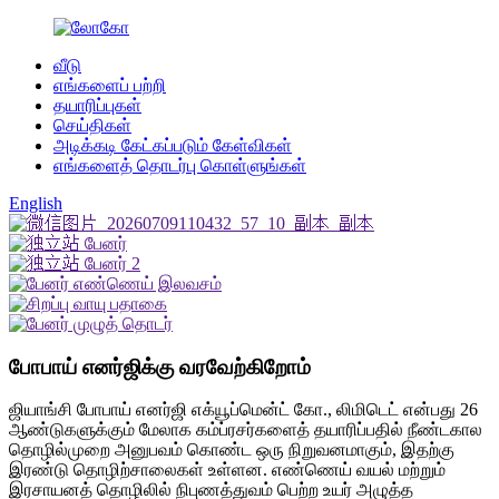
வீடு
எங்களைப் பற்றி
தயாரிப்புகள்
செய்திகள்
அடிக்கடி கேட்கப்படும் கேள்விகள்
எங்களைத் தொடர்பு கொள்ளுங்கள்
English
போபாய் எனர்ஜிக்கு வரவேற்கிறோம்
ஜியாங்சி போபாய் எனர்ஜி எக்யூப்மென்ட் கோ., லிமிடெட் என்பது 26
ஆண்டுகளுக்கும் மேலாக கம்ப்ரசர்களைத் தயாரிப்பதில் நீண்டகால
தொழில்முறை அனுபவம் கொண்ட ஒரு நிறுவனமாகும், இதற்கு
இரண்டு தொழிற்சாலைகள் உள்ளன. எண்ணெய் வயல் மற்றும்
இரசாயனத் தொழிலில் நிபுணத்துவம் பெற்ற உயர் அழுத்த